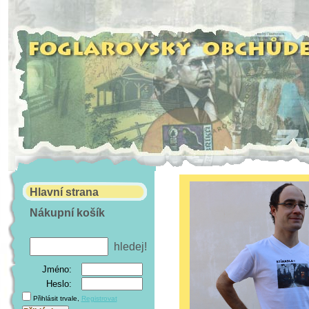
Hlavní strana
Nákupní košík
Jméno:
Heslo:
Přihlásit trvale
,
Registrovat