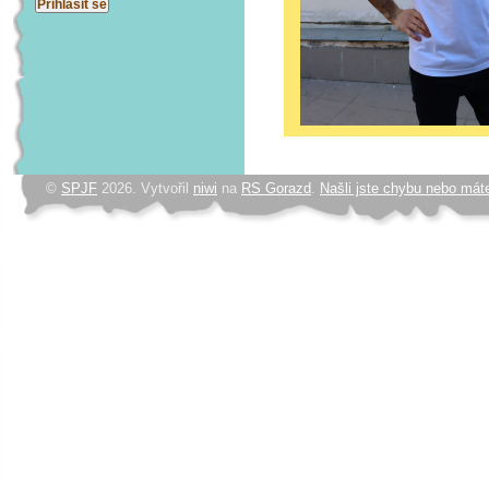
©
SPJF
2026. Vytvořil
niwi
na
RS Gorazd
.
Našli jste chybu nebo mát